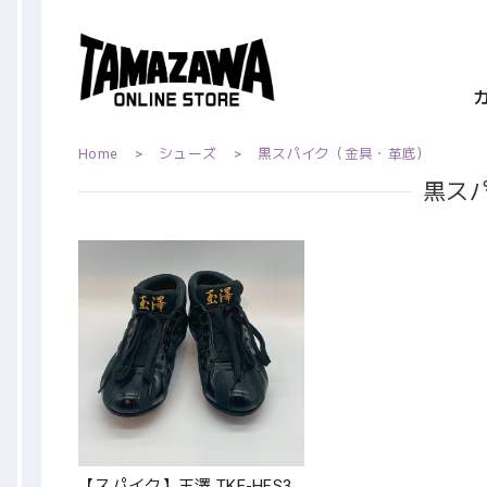
Home
シューズ
黒スパイク（金具・革底）
黒ス
【スパイク】玉澤 TKE-HFS3