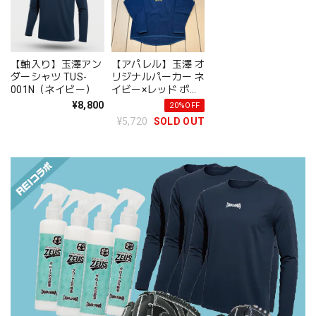
【軸入り】玉澤アン
【アパレル】玉澤 オ
ダーシャツ TUS-
リジナルパーカー ネ
001N（ネイビー）
イビー×レッド ポリ
エステル素材 裏起
¥8,800
20%OFF
毛 品番：TP-200
¥5,720
SOLD OUT