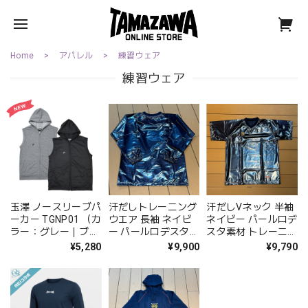
Home
アパレル
練習ウェア
練習ウェア
玉澤 ノースリーブパ
汗だしトレーニング
汗だしVネック 半袖
ーカー TGNP01 （カ
ウエア 長袖 ネイビ
ネイビー パールロデ
ラー：グレー｜ブラ
ー パールロデスタ
スタ素材 トレーニン
ック）
TUW-700
グウエア｜タマザ
¥5,280
¥9,900
¥9,790
ワ 品番： TUW-
730