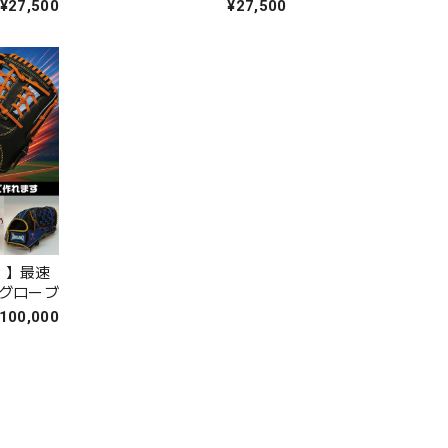
ス 紐：
体：ネイビー×Dグレー 紐：
体：レッド×ネイビ
¥27,500
¥27,500
ワ
Dグレー）｜タマザワ
イビー）｜タマザワ
！】最速
グローブ
100,000