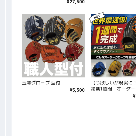
体：Lグレー×ロイヤルブル
体：ネイビー×サック
¥27,500
ー 紐：ロイヤルブルー）｜
ネイビー）｜タマザ
タマザワ
玉澤グローブ 型付
【今欲しいが現実に
納期1週間 オーダー
¥5,500
¥