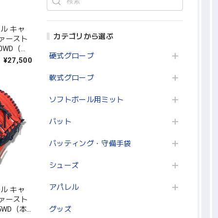
ル キャ
カテゴリから選ぶ
ァースト
50WD（本
硬式グローブ
×ホワイ
¥27,500
｜タマザ
軟式グローブ
ソフトボール用ミット
バット
バッティング・守備手袋
シューズ
アパレル
ル キャ
ァースト
グッズ
55WD（本