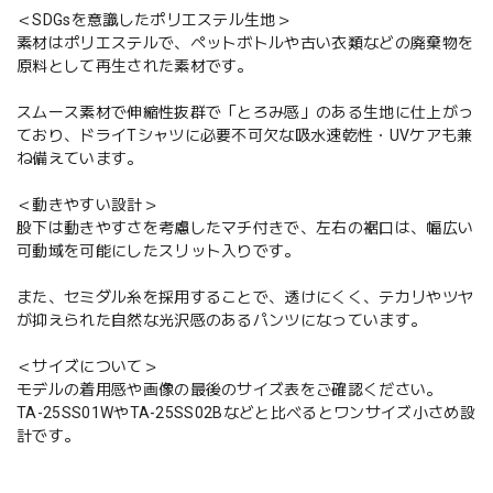
＜SDGsを意識したポリエステル生地＞
素材はポリエステルで、ペットボトルや古い衣類などの廃棄物を
原料として再生された素材です。
スムース素材で伸縮性抜群で「とろみ感」のある生地に仕上がっ
ており、ドライTシャツに必要不可欠な吸水速乾性・UVケアも兼
ね備えています。
＜動きやすい設計＞
股下は動きやすさを考慮したマチ付きで、左右の裾口は、幅広い
可動域を可能にしたスリット入りです。
また、セミダル糸を採用することで、透けにくく、テカリやツヤ
が抑えられた自然な光沢感のあるパンツになっています。
＜サイズについて＞
モデルの着用感や画像の最後のサイズ表をご確認ください。
TA-25SS01WやTA-25SS02Bなどと比べるとワンサイズ小さめ設
計です。