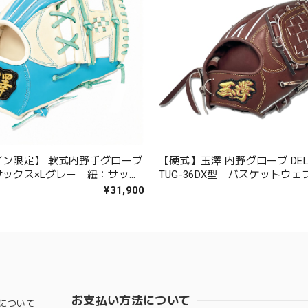
イン限定】 軟式内野手グローブ
【硬式】玉澤 内野グローブ DEL
ックス×Lグレー 紐：サック
TUG-36DX型 バスケットウェ
マザワ
体：ブラウン 紐：Dブラウン）
¥31,900
お支払い方法について
について