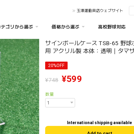
玉澤運動具店ウェブサイト
カテゴリから選ぶ
価格から選ぶ
高校野球対応
サインボールケース TSB-65 野
用 アクリル製 本体：透明｜タマ
20%OFF
¥599
¥748
数量
International shipping available
Add to cart