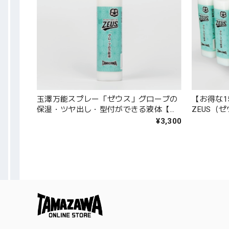
玉澤万能スプレー「ゼウス」グローブの
【お得な
保湿・ツヤ出し・型付ができる液体【軸
ZEUS（
も入る】 T-ZEUS
出し・型
¥3,300