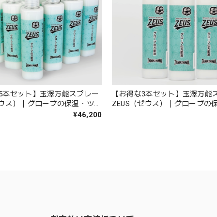
15本セット】玉澤万能スプレー
【お得な3本セット】玉澤万能
ゼウス）｜グローブの保湿・ツヤ
ZEUS（ゼウス）｜グローブの
付剤
出し・型付剤
¥46,200