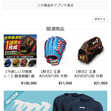
この商品をアプリで見る
通報する
関連商品
【今欲しいが現実
【軟式】玉澤
【軟式】玉澤
に！】最速納期1週
ADVENTURE 外野グ
ADVENTURE 外野グ
間 オーダーグロー
ローブ TG-
ローブ TG-918AD型
¥100,000
¥31,900
¥31,900
ブ
918AD（本体：サッ
（本体：ブラック×D
クス 紐：レッド）
ブラウン 紐：ブラ
タマザワ
ック）タマザワ