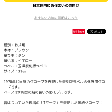
日本国内にお住まいの方向け
お支払い方法の詳細はこちら
Save
種別：軟式用
本体：ブラウン
革ひも：タン
縫い糸：イエロー
ラベル：玉澤復刻版ラベル
サイズ：31㎝
1970年代当時のグローブを再現した復刻版ラベルの外野用グロ
ーブです。
ベースは918型の指の長い外野モデルです。
昔はついていた親指の「Tマーク」も復活した伝統グローブ！