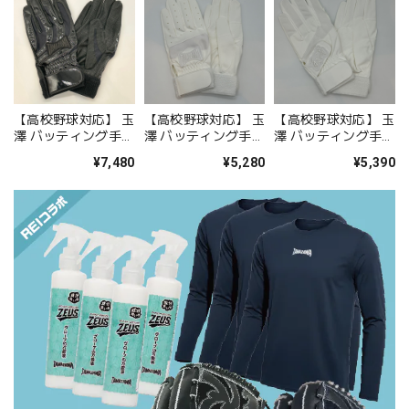
【高校野球対応】 玉
【高校野球対応】 玉
【高校野球対応】 玉
澤 バッティング手袋
澤 バッティング手袋
澤 バッティング手袋
TBH-B27 ブラック
TKG-12 ホワイト
TBH-WT23 ダブルベ
¥7,480
¥5,280
¥5,390
（エチオピアンシー
（合皮・水洗い
ルト ホワイト（合
プ ）
OK）
皮・水洗いOK）